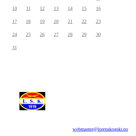
10
11
12
13
14
15
16
17
18
19
20
21
22
23
24
25
26
27
28
29
30
31
Spørsmål om websidene rettes til:
webmaster@lorenskogski.no