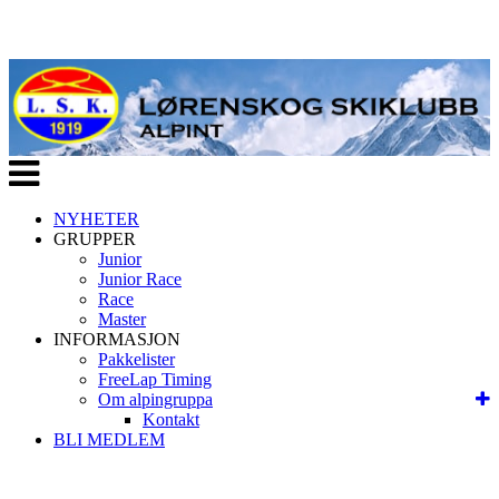
Veksle
navigasjon
NYHETER
GRUPPER
Junior
Junior Race
Race
Master
INFORMASJON
Pakkelister
FreeLap Timing
Om alpingruppa
Kontakt
BLI MEDLEM