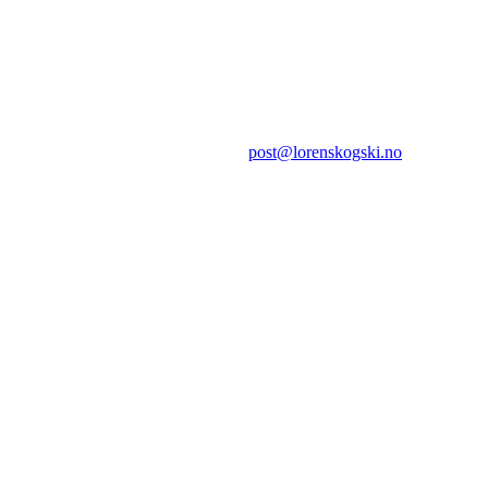
Lørenskog Skiklubb
Hovelsrudveien 98
1474 LØRENSKOG
E-post:
post@lorenskogski.no
.