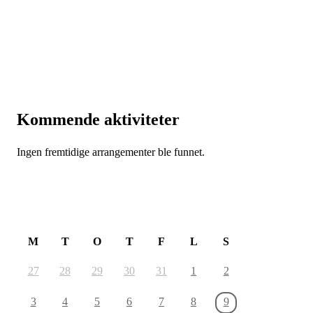
Kommende aktiviteter
Ingen fremtidige arrangementer ble funnet.
August 2026
M
T
O
T
F
L
S
27
28
29
30
31
1
2
3
4
5
6
7
8
9