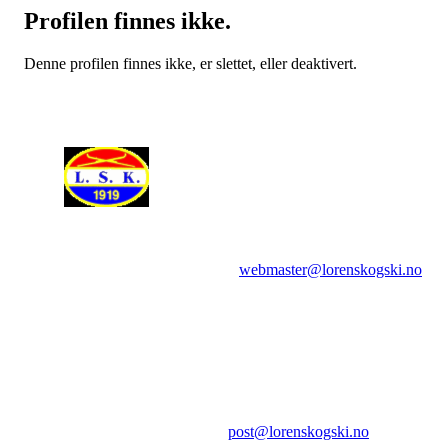
Profilen finnes ikke.
Denne profilen finnes ikke, er slettet, eller deaktivert.
Spørsmål om websidene rettes til:
webmaster@lorenskogski.no
Lørenskog Skiklubb
Hovelsrudveien 98
1474 LØRENSKOG
E-post:
post@lorenskogski.no
.