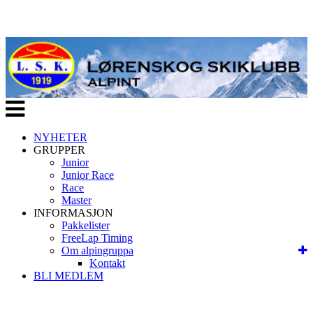
Veksle
navigasjon
NYHETER
GRUPPER
Junior
Junior Race
Race
Master
INFORMASJON
Pakkelister
FreeLap Timing
Om alpingruppa
Kontakt
BLI MEDLEM