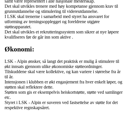
samt være representert i alle nasjonale mesterskap.
Det skal utvikles trenere med høy kompetanse gjennom krav til
grunnutdannelse og stimulering til videreutdannelse.
I LSK skal trenerne i samarbeid med styret ha ansvaret for
utforming av treningsopplegget og foreldrene utgjøre
støtteapparatet.
Det skal utvikles et rekrutteringssystem som sikrer at nye løpere
kvalifiseres før de går inn som aktive .
Økonomi:
LSK - Alpin ønsker, så langt det praktisk er mulig å stimulere til
økt innsats gjennom ulike økonomiske støtteordninger.
Tilskuddene skal være kollektive, og kan variere i størrelse fra år
til år.
Intensjonen i klubben er økt engasjement fra hver enkelt løper, og
støtten skal reflektere dette.
Støtten som gis er eksempelvis heiskortstøtte, støtte ved samlinger
etc.
Styret i LSK - Alpin er suveren ved fastsettelse av støtte for det
respektive regnskapsåret.