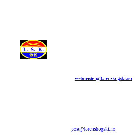
Spørsmål om websidene rettes til:
webmaster@lorenskogski.no
Lørenskog Skiklubb
Hovelsrudveien 98
1474 LØRENSKOG
E-post:
post@lorenskogski.no
.