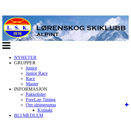
Veksle
navigasjon
NYHETER
GRUPPER
Junior
Junior Race
Race
Master
INFORMASJON
Pakkelister
FreeLap Timing
Om alpingruppa
Kontakt
BLI MEDLEM